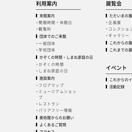
利用案内
展覧会
来館案内
ただいまの
開館時間・休館日
企画展
観覧料
コレクショ
ギャラリー
団体でのご来館
これからの
一般団体
学校団体
これまでの
かぞくの時間・しまね家庭の日
かぞくの時間
イベント
しまね家庭の日
施設案内
これからの
フロアマップ
活動記録
ミュージアムショッ
プ
レストラン
バリアフリー情報
美術館からのお願い
よくあるご質問
アクセス