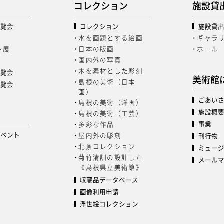
コレクション
施設貸
展覧会
コレクション
施設貸
水を画題とする絵画
ギャラ
ン展
日本の版画
ホール
国内外の写真
木を素材とした彫刻
展覧会
美術館
島根の美術（日本
展覧会
画）
ごあい
島根の美術（洋画）
施設概
島根の美術（工芸）
事業
多彩な作品
イベント
屋内外の彫刻
刊行物
北斎コレクション
ミュー
菊竹清訓の設計した
メール
《島根県立美術館》
収蔵品データベース
画像利用申請
浮世絵コレクション