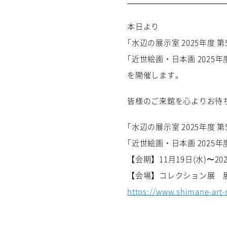
本日より
｢水辺の展示室
2025
年度 第
｢近世絵画・日本画
2025
年
を開催します。
皆様のご来館を心よりお待
｢水辺の展示室
2025
年度 第
｢近世絵画・日本画
2025
年
【会期】11月19日
(水
)
〜20
【会場】コレクション展 
https://www.shimane-art-