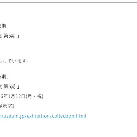
5期」
度 第5期 」
ちしています。
5期」
度 第5期 」
26年1月12日
(
月・祝
)
展示室1
museum.jp/exhibition/collection.html